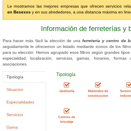
Le mostramos las mejores empresas que ofrecen servicios rel
en Besexos
y en sus alrededores, a una distancia máxima en line
Información de ferreterías y 
Para hacer más fácil la elección de una
ferretería y centro de 
seguidamente le ofrecemos un listado mediante iconos de los filt
para su elección. Hemos agrupado esos filtros según grandes tipos 
especialidad, localización, servicios, gamas, horarios, form
asociaciones.
Tipología
Tipología
Situación
Jardinería
Materiales de
Sumini
construccion
industr
Especialidades
Servicios
Centros de
bricolaje
Gama