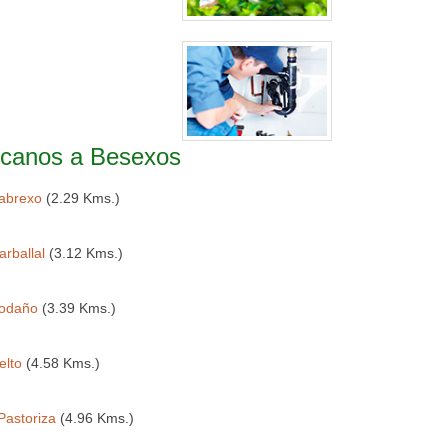
ercanos a Besexos
abrexo
(2.29 Kms.)
arballal
(3.12 Kms.)
odaño
(3.39 Kms.)
elto
(4.58 Kms.)
Pastoriza
(4.96 Kms.)