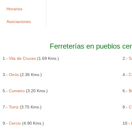
Horarios
Asociaciones
Ferreterías en pueblos c
1.-
Vila de Cruces
(1.69 Kms.)
2.-
S
3.-
Oirós
(2.36 Kms.)
4.-
C
5.-
Cumeiro
(3.20 Kms.)
6.-
B
7.-
Toiriz
(3.75 Kms.)
8.-
C
9.-
Cercio
(4.90 Kms.)
10.-