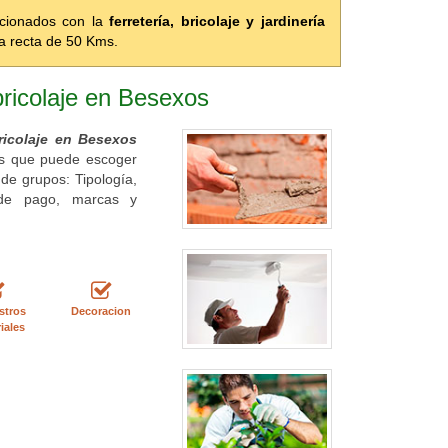
acionados con la
ferretería, bricolaje y jardinería
a recta de 50 Kms.
bricolaje en Besexos
bricolaje en Besexos
ros que puede escoger
de grupos: Tipología,
as de pago, marcas y
stros
Decoracion
iales