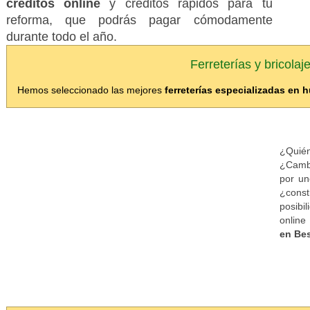
créditos online
y créditos rápidos para tu
reforma, que podrás pagar cómodamente
durante todo el año.
Ferreterías y bricola
Hemos seleccionado las mejores
ferreterías especializadas en
¿Quién
¿Cambi
por un
¿cons
posibi
onlin
en Be