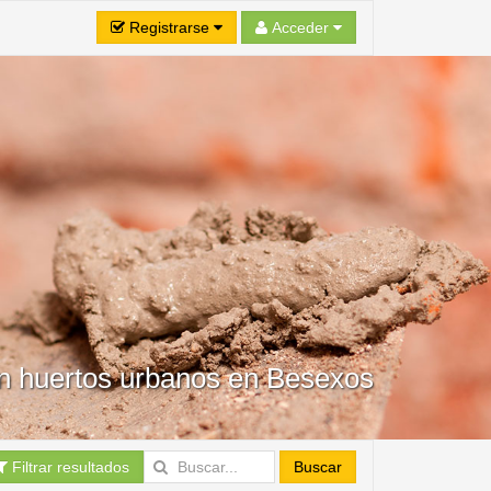
Registrarse
Acceder
en huertos urbanos en Besexos
Filtrar resultados
Buscar