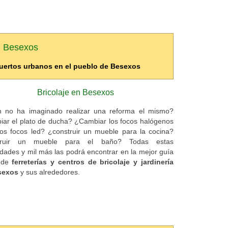
je Besexos
 huertos urbanos en el pueblo de Besexos
Bricolaje en Besexos
 no ha imaginado realizar una reforma el mismo?
ar el plato de ducha? ¿Cambiar los focos halógenos
os focos led? ¿construir un mueble para la cocina?
truir un mueble para el baño? Todas estas
lidades y mil más las podrá encontrar en la mejor guía
e de
ferreterías y centros de bricolaje y jardinería
sexos
y sus alrededores.