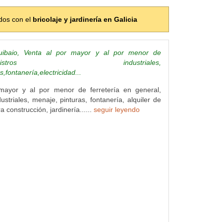
dos con el
bricolaje y jardinería en Galicia
quibaio, Venta al por mayor y al por menor de
je,suministros industriales,
,fontanería,electricidad...
mayor y al por menor de ferretería en general,
ustriales, menaje, pinturas, fontanería, alquiler de
 construcción, jardinería......
seguir leyendo