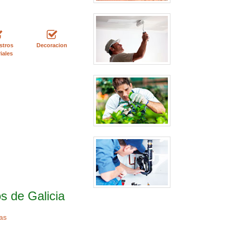
stros
Decoracion
iales
s de Galicia
as