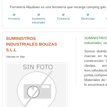
Ferretería Alquibaio es una ferretería que recarga camping gas 
Ferretería
Suministros
Fontanería
Electricidad
industriales
SUMINISTROS
SUMINISTROS
industriales, s
INDUSTRIALES BOUZAS
S.L.L
Somos distrib
marcas en he
Ubicado en Vigo
construcción, b
clavijas, anc
inox,válv
juntas,compon
Materiales de t
lo encontrará