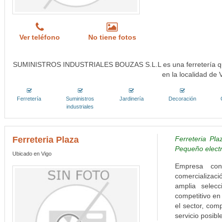
Ver teléfono
No tiene fotos
SUMINISTROS INDUSTRIALES BOUZAS S.L.L es una ferretería que
en la localidad de 
Ferretería
Suministros
Jardinería
Decoración
industriales
Ferreteria Plaza
Ferreteria Pla
Pequeño elect
Ubicado en Vigo
Empresa co
comercializaci
amplia selec
competitivo en
el sector, com
servicio posible