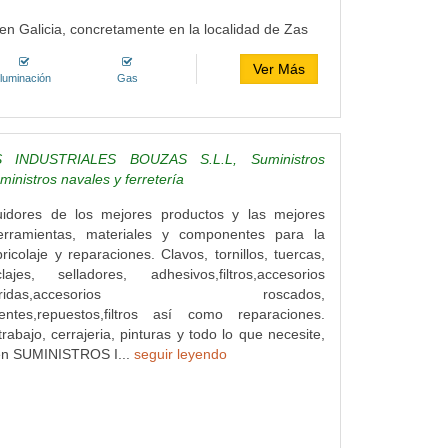
en Galicia, concretamente en la localidad de Zas
Ver Más
Iluminación
Gas
 INDUSTRIALES BOUZAS S.L.L, Suministros
uministros navales y ferretería
uidores de los mejores productos y las mejores
rramientas, materiales y componentes para la
ricolaje y reparaciones. Clavos, tornillos, tuercas,
lajes, selladores, adhesivos,filtros,accesorios
ulas,bridas,accesorios roscados,
entes,repuestos,filtros así como reparaciones.
rabajo, cerrajeria, pinturas y todo lo que necesite,
 en SUMINISTROS I...
seguir leyendo