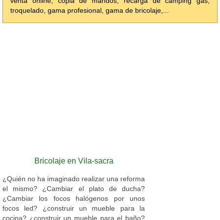
venta online, copia de mandos, recarga de camping gas,
troquelado, gama profesional, gama de bricolaje,...
Bricolaje en Vila-sacra
¿Quién no ha imaginado realizar una reforma
el mismo? ¿Cambiar el plato de ducha?
¿Cambiar los focos halógenos por unos
focos led? ¿construir un mueble para la
cocina? ¿construir un mueble para el baño?