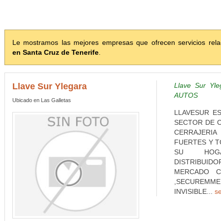
Le mostramos las mejores empresas que ofrecen servicios rel
en Santa Cruz de Tenerife
.
Llave Sur Ylegara
Llave Sur Y
AUTOS
Ubicado en Las Galletas
LLAVESUR E
SECTOR DE C
CERRAJERIA
FUERTES Y T
SU HOGA
DISTRIBUI
MERCADO CI
,SECUREMM
INVISIBLE...
s