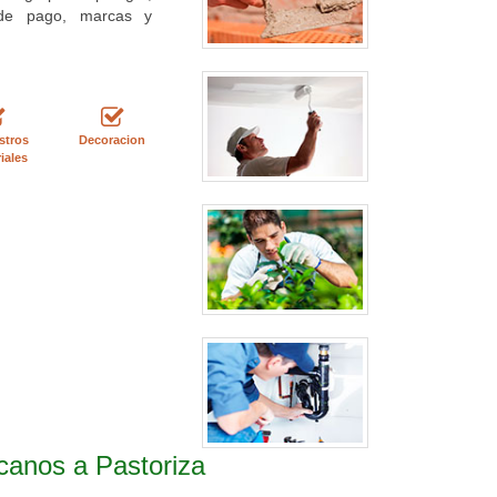
as de pago, marcas y
stros
Decoracion
iales
canos a Pastoriza