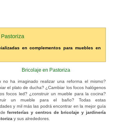
e Pastoriza
ecializadas en complementos para muebles en
Bricolaje en Pastoriza
 no ha imaginado realizar una reforma el mismo?
ar el plato de ducha? ¿Cambiar los focos halógenos
os focos led? ¿construir un mueble para la cocina?
truir un mueble para el baño? Todas estas
lidades y mil más las podrá encontrar en la mejor guía
e de
ferreterías y centros de bricolaje y jardinería
toriza
y sus alrededores.