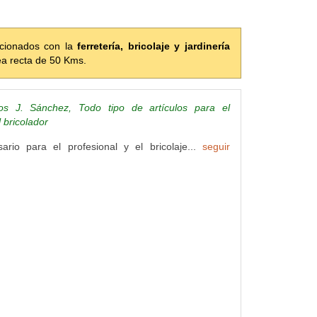
acionados con la
ferretería, bricolaje y jardinería
ea recta de 50 Kms.
tos J. Sánchez, Todo tipo de artículos para el
l bricolador
ario para el profesional y el bricolaje...
seguir