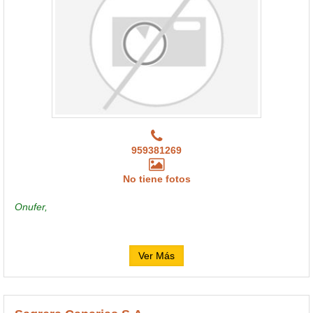
959381269
No tiene fotos
Onufer,
Ver Más