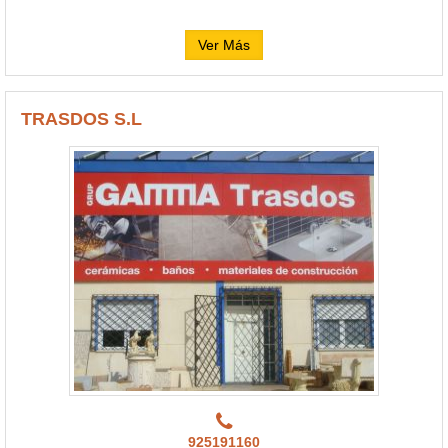
Ver Más
TRASDOS S.L
925191160