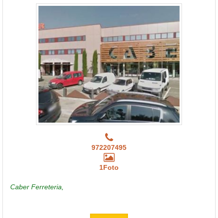
972207495
1Foto
Caber Ferreteria,